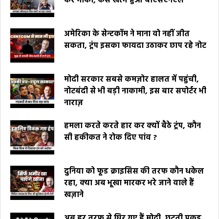
कर मौका, कैसे खत्म हुआ बीएसएनएल
अमेरिका के सेन्टकॉम ने माना वो नहीं जीत
सकता, ट्रंप इसका फायदा उठाकर छाप रहे नोट
मोदी सरकार सबसे कमज़ोर हालत में पहुंची,
नोटबंदी से भी बड़ी नाकामी, इस बार सपोर्टर भी
नाराज़
हमला करते करते हार कर क्यों बैठे ट्रंप, कौन
सी हकीकत ने रोक दिए पांव ?
दुनिया को फूड क्राइसिस की तरफ कौन धकेल
रहा, क्या अब भूखा मारकर भरे जाने वाले हैं
खज़ाने
अब हर तरफ से घिर गए हैं मोदी, छूटती पकड़