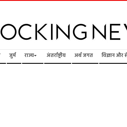
cking
ि
जुर्म
राज्य
अंतर्राष्ट्रीय
अर्थ जगत
विज्ञान और 
ws