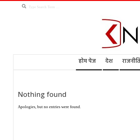
Skip
Search
to
content
Kno
Secondary
होम पेज
देश
राजनीत
Navigation
Menu
Ne
Nothing found
Apologies, but no entries were found.