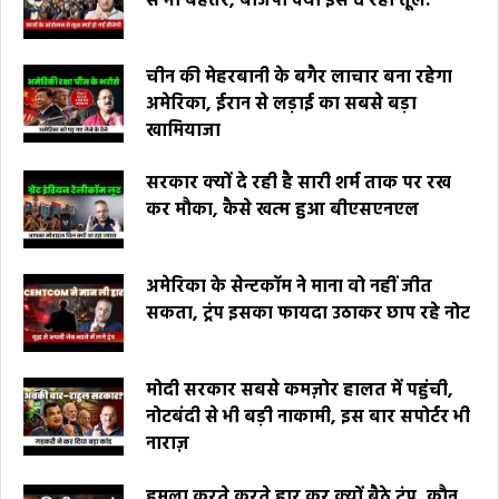
से भी बेहतर, बीजेपी क्यों इसे दे रही तूल.
चीन की मेहरबानी के बगैर लाचार बना रहेगा
अमेरिका, ईरान से लड़ाई का सबसे बड़ा
खामियाजा
सरकार क्यों दे रही है सारी शर्म ताक पर रख
कर मौका, कैसे खत्म हुआ बीएसएनएल
अमेरिका के सेन्टकॉम ने माना वो नहीं जीत
सकता, ट्रंप इसका फायदा उठाकर छाप रहे नोट
मोदी सरकार सबसे कमज़ोर हालत में पहुंची,
नोटबंदी से भी बड़ी नाकामी, इस बार सपोर्टर भी
नाराज़
हमला करते करते हार कर क्यों बैठे ट्रंप, कौन