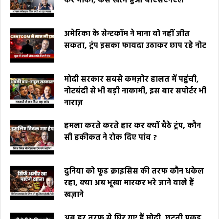
कर मौका, कैसे खत्म हुआ बीएसएनएल
अमेरिका के सेन्टकॉम ने माना वो नहीं जीत
सकता, ट्रंप इसका फायदा उठाकर छाप रहे नोट
मोदी सरकार सबसे कमज़ोर हालत में पहुंची,
नोटबंदी से भी बड़ी नाकामी, इस बार सपोर्टर भी
नाराज़
हमला करते करते हार कर क्यों बैठे ट्रंप, कौन
सी हकीकत ने रोक दिए पांव ?
दुनिया को फूड क्राइसिस की तरफ कौन धकेल
रहा, क्या अब भूखा मारकर भरे जाने वाले हैं
खज़ाने
अब हर तरफ से घिर गए हैं मोदी, छूटती पकड़