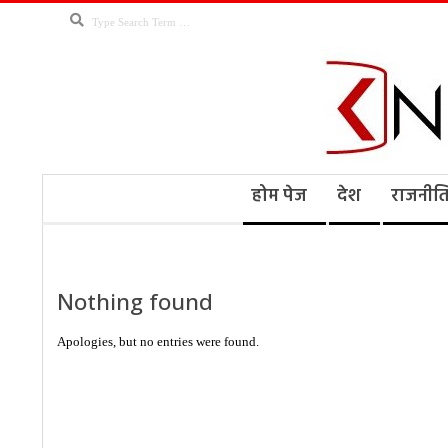
Skip
Search
to
content
Kno
Secondary
होम पेज
देश
राजनीत
Navigation
Menu
Ne
Nothing found
Apologies, but no entries were found.