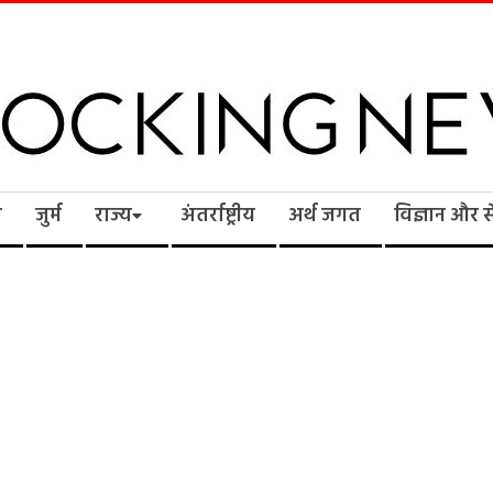
cking
ि
जुर्म
राज्य
अंतर्राष्ट्रीय
अर्थ जगत
विज्ञान और 
ws