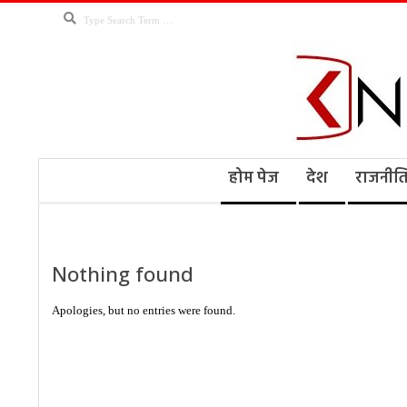
Skip
Search
to
content
Kno
Secondary
होम पेज
देश
राजनीत
Navigation
Menu
Ne
Nothing found
Apologies, but no entries were found.