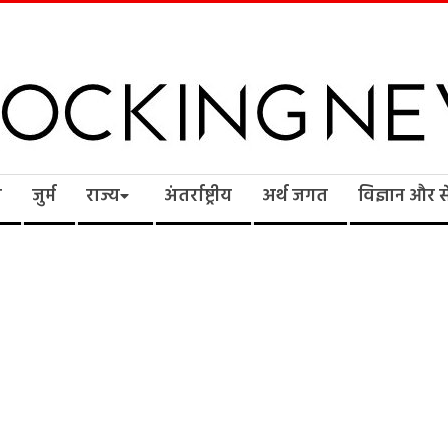
cking
ि
जुर्म
राज्य
अंतर्राष्ट्रीय
अर्थ जगत
विज्ञान और 
ws