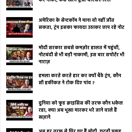
कर मौका, कैसे खत्म हुआ बीएसएनएल
अमेरिका के सेन्टकॉम ने माना वो नहीं जीत
सकता, ट्रंप इसका फायदा उठाकर छाप रहे नोट
मोदी सरकार सबसे कमज़ोर हालत में पहुंची,
नोटबंदी से भी बड़ी नाकामी, इस बार सपोर्टर भी
नाराज़
हमला करते करते हार कर क्यों बैठे ट्रंप, कौन
सी हकीकत ने रोक दिए पांव ?
दुनिया को फूड क्राइसिस की तरफ कौन धकेल
रहा, क्या अब भूखा मारकर भरे जाने वाले हैं
खज़ाने
अब हर तरफ से घिर गए हैं मोदी, छूटती पकड़