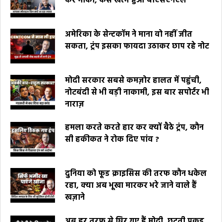
कर मौका, कैसे खत्म हुआ बीएसएनएल
अमेरिका के सेन्टकॉम ने माना वो नहीं जीत
सकता, ट्रंप इसका फायदा उठाकर छाप रहे नोट
मोदी सरकार सबसे कमज़ोर हालत में पहुंची,
नोटबंदी से भी बड़ी नाकामी, इस बार सपोर्टर भी
नाराज़
हमला करते करते हार कर क्यों बैठे ट्रंप, कौन
सी हकीकत ने रोक दिए पांव ?
दुनिया को फूड क्राइसिस की तरफ कौन धकेल
रहा, क्या अब भूखा मारकर भरे जाने वाले हैं
खज़ाने
अब हर तरफ से घिर गए हैं मोदी, छूटती पकड़