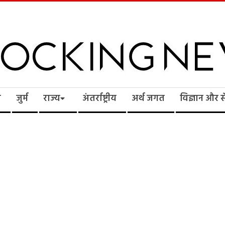
cking
ि
जुर्म
राज्य
अंतर्राष्ट्रीय
अर्थ जगत
विज्ञान और 
ws