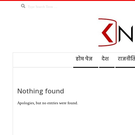
Skip
Search
to
content
Kno
Secondary
होम पेज
देश
राजनीत
Navigation
Menu
Ne
Nothing found
Apologies, but no entries were found.