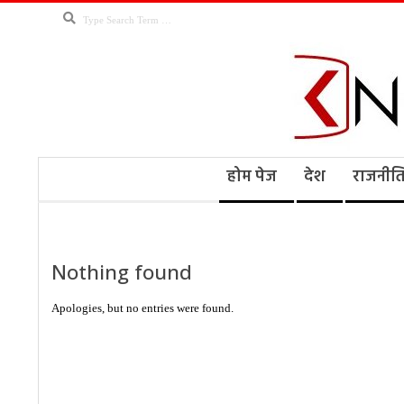
Skip
Search
to
content
Kno
Secondary
होम पेज
देश
राजनीत
Navigation
Menu
Ne
Nothing found
Apologies, but no entries were found.