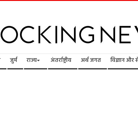
cking
ि
जुर्म
राज्य
अंतर्राष्ट्रीय
अर्थ जगत
विज्ञान और 
ws