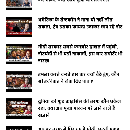
कर मौका, कैसे खत्म हुआ बीएसएनएल
अमेरिका के सेन्टकॉम ने माना वो नहीं जीत
सकता, ट्रंप इसका फायदा उठाकर छाप रहे नोट
मोदी सरकार सबसे कमज़ोर हालत में पहुंची,
नोटबंदी से भी बड़ी नाकामी, इस बार सपोर्टर भी
नाराज़
हमला करते करते हार कर क्यों बैठे ट्रंप, कौन
सी हकीकत ने रोक दिए पांव ?
दुनिया को फूड क्राइसिस की तरफ कौन धकेल
रहा, क्या अब भूखा मारकर भरे जाने वाले हैं
खज़ाने
अब हर तरफ से घिर गए हैं मोदी, छूटती पकड़