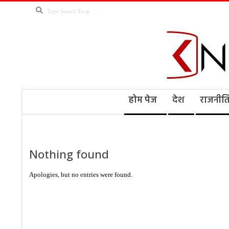
Skip
Search
to
content
Kno
Secondary
होम पेज
देश
राजनीत
Navigation
Menu
Ne
Nothing found
Apologies, but no entries were found.