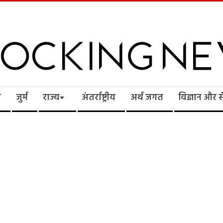
cking
ि
जुर्म
राज्य
अंतर्राष्ट्रीय
अर्थ जगत
विज्ञान और 
ws