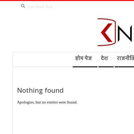
Skip
Search
to
content
Kno
Secondary
होम पेज
देश
राजनीत
Navigation
Menu
Ne
Nothing found
Apologies, but no entries were found.