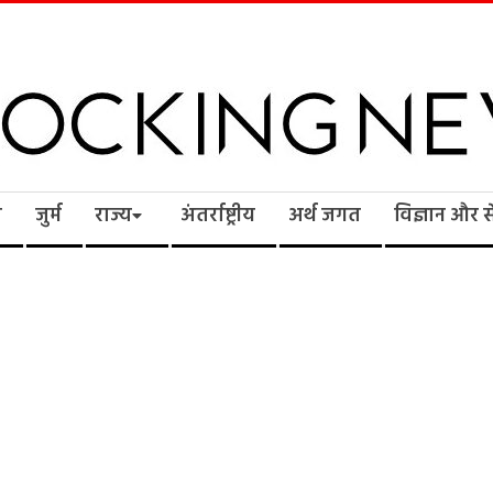
cking
ि
जुर्म
राज्य
अंतर्राष्ट्रीय
अर्थ जगत
विज्ञान और 
ws