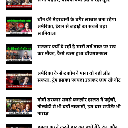
से भी बेहतर, बीजेपी क्यों इसे दे रही तूल.
चीन की मेहरबानी के बगैर लाचार बना रहेगा
अमेरिका, ईरान से लड़ाई का सबसे बड़ा
खामियाजा
सरकार क्यों दे रही है सारी शर्म ताक पर रख
कर मौका, कैसे खत्म हुआ बीएसएनएल
अमेरिका के सेन्टकॉम ने माना वो नहीं जीत
सकता, ट्रंप इसका फायदा उठाकर छाप रहे नोट
मोदी सरकार सबसे कमज़ोर हालत में पहुंची,
नोटबंदी से भी बड़ी नाकामी, इस बार सपोर्टर भी
नाराज़
हमला करते करते हार कर क्यों बैठे ट्रंप, कौन