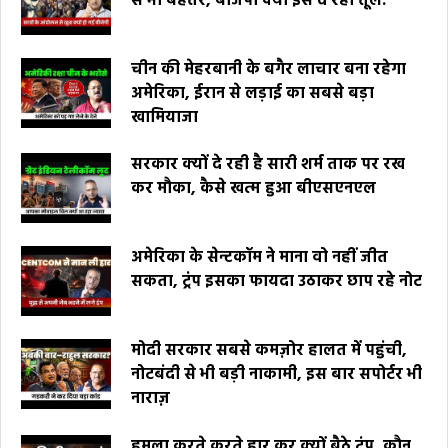
से भी बेहतर, बीजेपी क्यों इसे दे रही तूल.
चीन की मेहरबानी के बगैर लाचार बना रहेगा
अमेरिका, ईरान से लड़ाई का सबसे बड़ा
खामियाजा
सरकार क्यों दे रही है सारी शर्म ताक पर रख
कर मौका, कैसे खत्म हुआ बीएसएनएल
अमेरिका के सेन्टकॉम ने माना वो नहीं जीत
सकता, ट्रंप इसका फायदा उठाकर छाप रहे नोट
मोदी सरकार सबसे कमज़ोर हालत में पहुंची,
नोटबंदी से भी बड़ी नाकामी, इस बार सपोर्टर भी
नाराज़
हमला करते करते हार कर क्यों बैठे ट्रंप, कौन