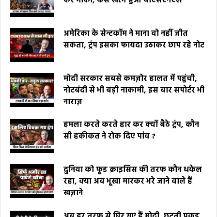
कर मौका, कैसे खत्म हुआ बीएसएनएल
अमेरिका के सेन्टकॉम ने माना वो नहीं जीत
सकता, ट्रंप इसका फायदा उठाकर छाप रहे नोट
मोदी सरकार सबसे कमज़ोर हालत में पहुंची,
नोटबंदी से भी बड़ी नाकामी, इस बार सपोर्टर भी
नाराज़
हमला करते करते हार कर क्यों बैठे ट्रंप, कौन
सी हकीकत ने रोक दिए पांव ?
दुनिया को फूड क्राइसिस की तरफ कौन धकेल
रहा, क्या अब भूखा मारकर भरे जाने वाले हैं
खज़ाने
अब हर तरफ से घिर गए हैं मोदी, छूटती पकड़