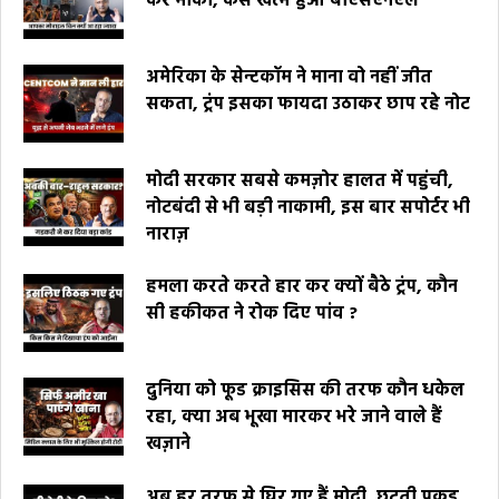
कर मौका, कैसे खत्म हुआ बीएसएनएल
अमेरिका के सेन्टकॉम ने माना वो नहीं जीत
सकता, ट्रंप इसका फायदा उठाकर छाप रहे नोट
मोदी सरकार सबसे कमज़ोर हालत में पहुंची,
नोटबंदी से भी बड़ी नाकामी, इस बार सपोर्टर भी
नाराज़
हमला करते करते हार कर क्यों बैठे ट्रंप, कौन
सी हकीकत ने रोक दिए पांव ?
दुनिया को फूड क्राइसिस की तरफ कौन धकेल
रहा, क्या अब भूखा मारकर भरे जाने वाले हैं
खज़ाने
अब हर तरफ से घिर गए हैं मोदी, छूटती पकड़