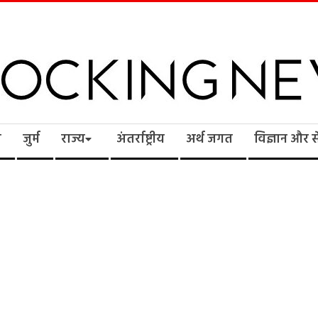
cking
ि
जुर्म
राज्य
अंतर्राष्ट्रीय
अर्थ जगत
विज्ञान और 
ws