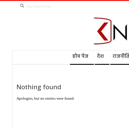
Skip
Search
to
content
Kno
Secondary
होम पेज
देश
राजनीत
Navigation
Menu
Ne
Nothing found
Apologies, but no entries were found.