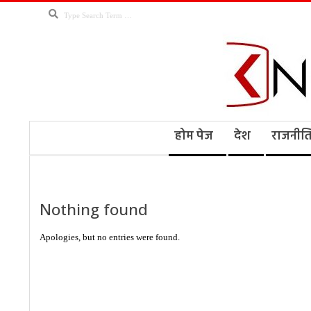
Skip
Search
to
content
Kno
Secondary
होम पेज
देश
राजनीत
Navigation
Menu
Ne
Nothing found
Apologies, but no entries were found.