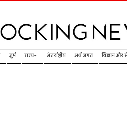
cking
ि
जुर्म
राज्य
अंतर्राष्ट्रीय
अर्थ जगत
विज्ञान और 
ws