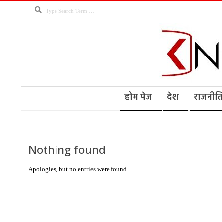
Skip
Search
to
content
Kno
Secondary
होम पेज
देश
राजनीत
Navigation
Menu
Ne
Nothing found
Apologies, but no entries were found.