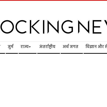
cking
ि
जुर्म
राज्य
अंतर्राष्ट्रीय
अर्थ जगत
विज्ञान और 
ws