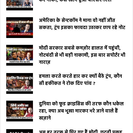
कर मौका, कैसे खत्म हुआ बीएसएनएल
अमेरिका के सेन्टकॉम ने माना वो नहीं जीत
सकता, ट्रंप इसका फायदा उठाकर छाप रहे नोट
मोदी सरकार सबसे कमज़ोर हालत में पहुंची,
नोटबंदी से भी बड़ी नाकामी, इस बार सपोर्टर भी
नाराज़
हमला करते करते हार कर क्यों बैठे ट्रंप, कौन
सी हकीकत ने रोक दिए पांव ?
दुनिया को फूड क्राइसिस की तरफ कौन धकेल
रहा, क्या अब भूखा मारकर भरे जाने वाले हैं
खज़ाने
अब हर तरफ से घिर गए हैं मोदी, छूटती पकड़