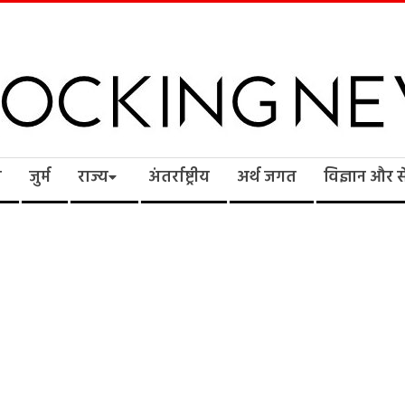
cking
ि
जुर्म
राज्य
अंतर्राष्ट्रीय
अर्थ जगत
विज्ञान और 
ws