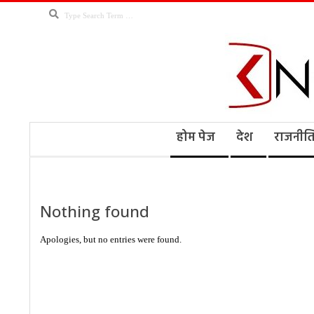
Skip
Search
to
content
Kno
Secondary
होम पेज
देश
राजनीत
Navigation
Menu
Ne
Nothing found
Apologies, but no entries were found.