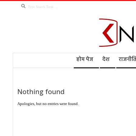
Skip
Search
to
content
Kno
Secondary
होम पेज
देश
राजनीत
Navigation
Menu
Ne
Nothing found
Apologies, but no entries were found.