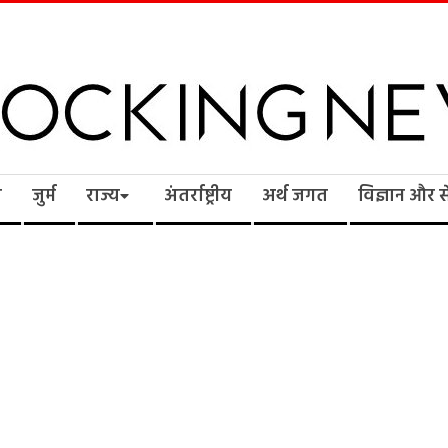
cking
ि
जुर्म
राज्य
अंतर्राष्ट्रीय
अर्थ जगत
विज्ञान और 
ws