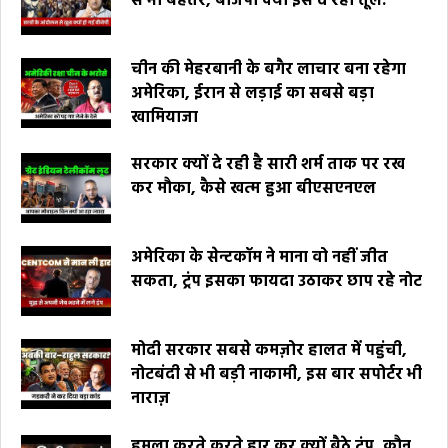
से भी बेहतर, बीजेपी क्यों इसे दे रही तूल.
चीन की मेहरबानी के बगैर लाचार बना रहेगा
अमेरिका, ईरान से लड़ाई का सबसे बड़ा
खामियाजा
सरकार क्यों दे रही है सारी शर्म ताक पर रख
कर मौका, कैसे खत्म हुआ बीएसएनएल
अमेरिका के सेन्टकॉम ने माना वो नहीं जीत
सकता, ट्रंप इसका फायदा उठाकर छाप रहे नोट
मोदी सरकार सबसे कमज़ोर हालत में पहुंची,
नोटबंदी से भी बड़ी नाकामी, इस बार सपोर्टर भी
नाराज़
हमला करते करते हार कर क्यों बैठे ट्रंप, कौन