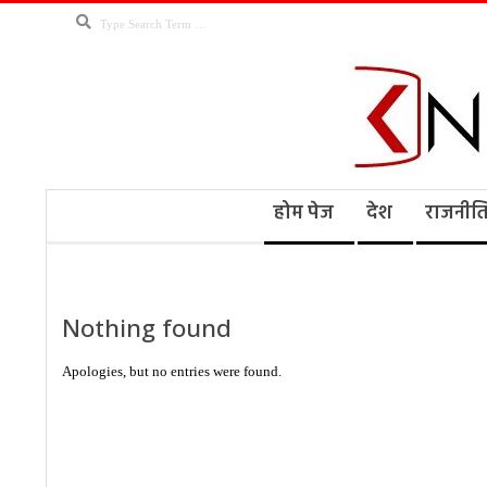
Skip
Search
to
content
Kno
Secondary
होम पेज
देश
राजनीत
Navigation
Menu
Ne
Nothing found
Apologies, but no entries were found.