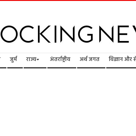
cking
ि
जुर्म
राज्य
अंतर्राष्ट्रीय
अर्थ जगत
विज्ञान और 
ws