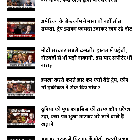
कर मौका, कैसे खत्म हुआ बीएसएनएल
अमेरिका के सेन्टकॉम ने माना वो नहीं जीत
सकता, ट्रंप इसका फायदा उठाकर छाप रहे नोट
मोदी सरकार सबसे कमज़ोर हालत में पहुंची,
नोटबंदी से भी बड़ी नाकामी, इस बार सपोर्टर भी
नाराज़
हमला करते करते हार कर क्यों बैठे ट्रंप, कौन
सी हकीकत ने रोक दिए पांव ?
दुनिया को फूड क्राइसिस की तरफ कौन धकेल
रहा, क्या अब भूखा मारकर भरे जाने वाले हैं
खज़ाने
अब हर तरफ से घिर गए हैं मोदी, छूटती पकड़