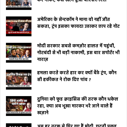
कर मौका, कैसे खत्म हुआ बीएसएनएल
अमेरिका के सेन्टकॉम ने माना वो नहीं जीत
सकता, ट्रंप इसका फायदा उठाकर छाप रहे नोट
मोदी सरकार सबसे कमज़ोर हालत में पहुंची,
नोटबंदी से भी बड़ी नाकामी, इस बार सपोर्टर भी
नाराज़
हमला करते करते हार कर क्यों बैठे ट्रंप, कौन
सी हकीकत ने रोक दिए पांव ?
दुनिया को फूड क्राइसिस की तरफ कौन धकेल
रहा, क्या अब भूखा मारकर भरे जाने वाले हैं
खज़ाने
अब हर तरफ से घिर गए हैं मोदी, छूटती पकड़