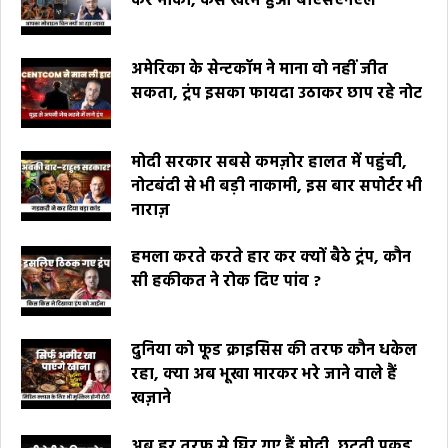
कर मौका, कैसे खत्म हुआ बीएसएनएल
अमेरिका के सेन्टकॉम ने माना वो नहीं जीत
सकता, ट्रंप इसका फायदा उठाकर छाप रहे नोट
मोदी सरकार सबसे कमज़ोर हालत में पहुंची,
नोटबंदी से भी बड़ी नाकामी, इस बार सपोर्टर भी
नाराज़
हमला करते करते हार कर क्यों बैठे ट्रंप, कौन
सी हकीकत ने रोक दिए पांव ?
दुनिया को फूड क्राइसिस की तरफ कौन धकेल
रहा, क्या अब भूखा मारकर भरे जाने वाले हैं
खज़ाने
अब हर तरफ से घिर गए हैं मोदी, छूटती पकड़