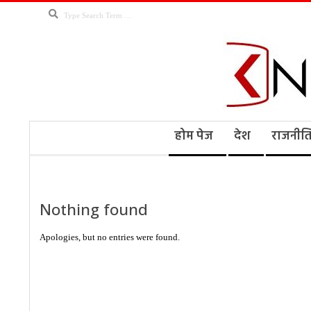
Skip
Search
to
content
Kno
Secondary
होम पेज
देश
राजनीत
Navigation
Menu
Ne
Nothing found
Apologies, but no entries were found.