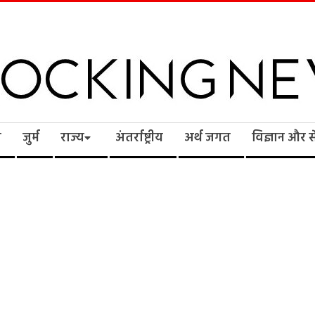
cking
ि
जुर्म
राज्य
अंतर्राष्ट्रीय
अर्थ जगत
विज्ञान और 
ws