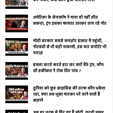
कर मौका, कैसे खत्म हुआ बीएसएनएल
अमेरिका के सेन्टकॉम ने माना वो नहीं जीत
सकता, ट्रंप इसका फायदा उठाकर छाप रहे नोट
मोदी सरकार सबसे कमज़ोर हालत में पहुंची,
नोटबंदी से भी बड़ी नाकामी, इस बार सपोर्टर भी
नाराज़
हमला करते करते हार कर क्यों बैठे ट्रंप, कौन
सी हकीकत ने रोक दिए पांव ?
दुनिया को फूड क्राइसिस की तरफ कौन धकेल
रहा, क्या अब भूखा मारकर भरे जाने वाले हैं
खज़ाने
अब हर तरफ से घिर गए हैं मोदी, छूटती पकड़