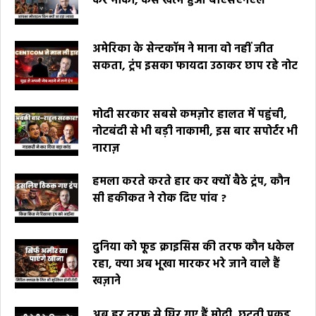
कर मौका, कैसे खत्म हुआ बीएसएनएल
अमेरिका के सेन्टकॉम ने माना वो नहीं जीत
सकता, ट्रंप इसका फायदा उठाकर छाप रहे नोट
मोदी सरकार सबसे कमज़ोर हालत में पहुंची,
नोटबंदी से भी बड़ी नाकामी, इस बार सपोर्टर भी
नाराज़
हमला करते करते हार कर क्यों बैठे ट्रंप, कौन
सी हकीकत ने रोक दिए पांव ?
दुनिया को फूड क्राइसिस की तरफ कौन धकेल
रहा, क्या अब भूखा मारकर भरे जाने वाले हैं
खज़ाने
अब हर तरफ से घिर गए हैं मोदी, छूटती पकड़