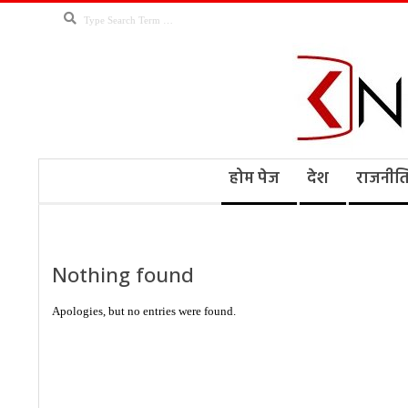
Skip
Search
to
content
Kno
Secondary
होम पेज
देश
राजनीत
Navigation
Menu
Ne
Nothing found
Apologies, but no entries were found.