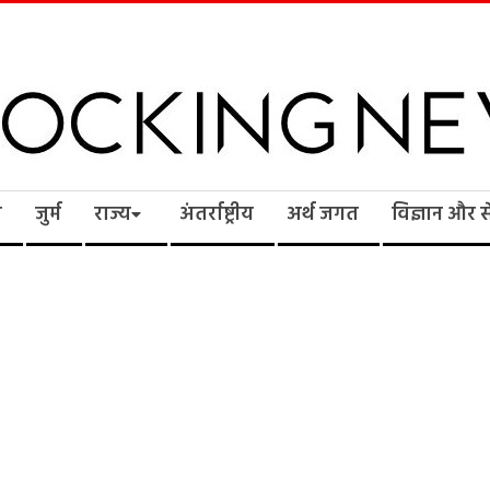
cking
ि
जुर्म
राज्य
अंतर्राष्ट्रीय
अर्थ जगत
विज्ञान और 
ws