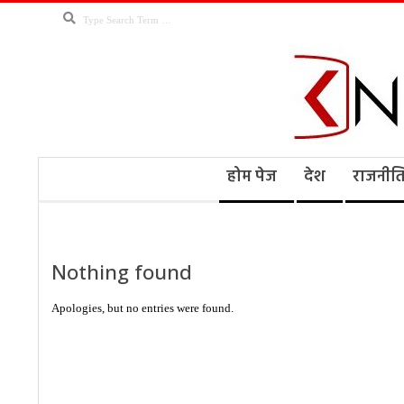
Skip
Search
to
content
Kno
Secondary
होम पेज
देश
राजनीत
Navigation
Menu
Ne
Nothing found
Apologies, but no entries were found.