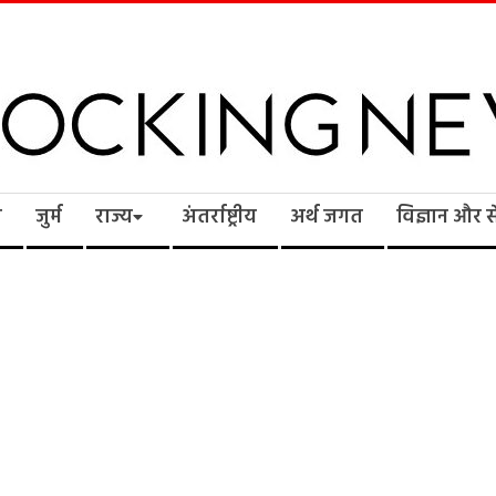
cking
ि
जुर्म
राज्य
अंतर्राष्ट्रीय
अर्थ जगत
विज्ञान और 
ws