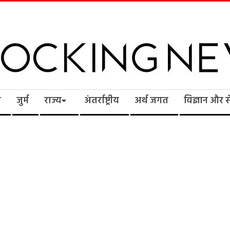
cking
ि
जुर्म
राज्य
अंतर्राष्ट्रीय
अर्थ जगत
विज्ञान और 
ws