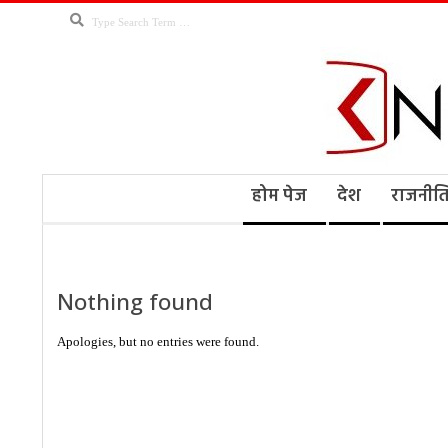
Skip
Search
to
content
Kno
Secondary
होम पेज
देश
राजनीत
Navigation
Menu
Ne
Nothing found
Apologies, but no entries were found.