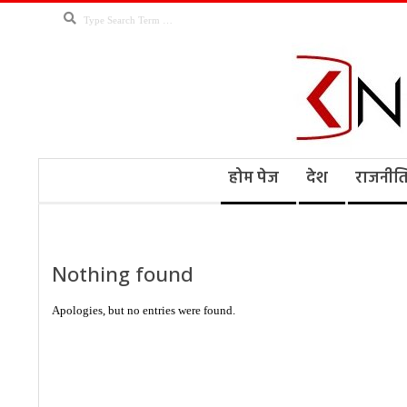
Skip
Search
to
content
Kno
Secondary
होम पेज
देश
राजनीत
Navigation
Menu
Ne
Nothing found
Apologies, but no entries were found.