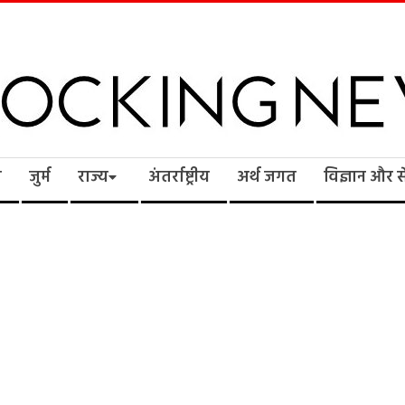
cking
ि
जुर्म
राज्य
अंतर्राष्ट्रीय
अर्थ जगत
विज्ञान और 
ws