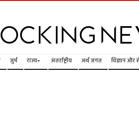
cking
ि
जुर्म
राज्य
अंतर्राष्ट्रीय
अर्थ जगत
विज्ञान और 
ws