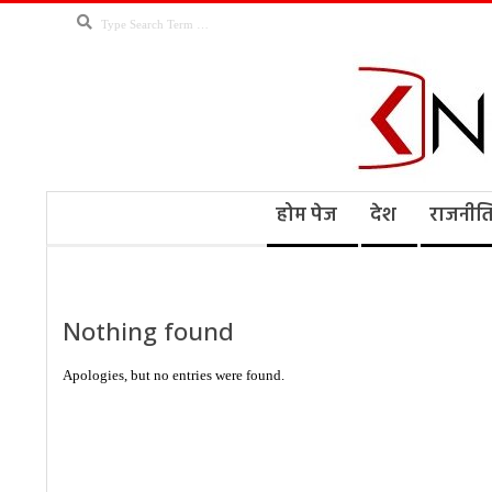
Skip
Search
to
content
Kno
Secondary
होम पेज
देश
राजनीत
Navigation
Menu
Ne
Nothing found
Apologies, but no entries were found.