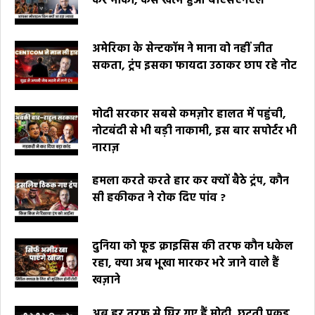
कर मौका, कैसे खत्म हुआ बीएसएनएल
अमेरिका के सेन्टकॉम ने माना वो नहीं जीत
सकता, ट्रंप इसका फायदा उठाकर छाप रहे नोट
मोदी सरकार सबसे कमज़ोर हालत में पहुंची,
नोटबंदी से भी बड़ी नाकामी, इस बार सपोर्टर भी
नाराज़
हमला करते करते हार कर क्यों बैठे ट्रंप, कौन
सी हकीकत ने रोक दिए पांव ?
दुनिया को फूड क्राइसिस की तरफ कौन धकेल
रहा, क्या अब भूखा मारकर भरे जाने वाले हैं
खज़ाने
अब हर तरफ से घिर गए हैं मोदी, छूटती पकड़