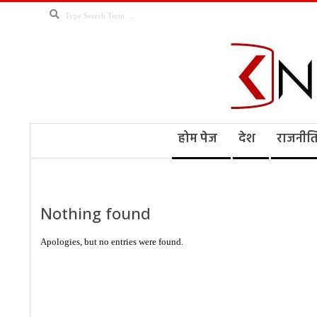
Skip
Search
to
content
Kno
Secondary
होम पेज
देश
राजनीत
Navigation
Menu
Ne
Nothing found
Apologies, but no entries were found.