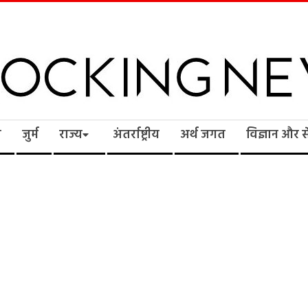
cking
ि
जुर्म
राज्य
अंतर्राष्ट्रीय
अर्थ जगत
विज्ञान और 
ws