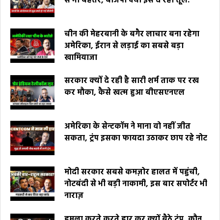
से भी बेहतर, बीजेपी क्यों इसे दे रही तूल.
चीन की मेहरबानी के बगैर लाचार बना रहेगा
अमेरिका, ईरान से लड़ाई का सबसे बड़ा
खामियाजा
सरकार क्यों दे रही है सारी शर्म ताक पर रख
कर मौका, कैसे खत्म हुआ बीएसएनएल
अमेरिका के सेन्टकॉम ने माना वो नहीं जीत
सकता, ट्रंप इसका फायदा उठाकर छाप रहे नोट
मोदी सरकार सबसे कमज़ोर हालत में पहुंची,
नोटबंदी से भी बड़ी नाकामी, इस बार सपोर्टर भी
नाराज़
हमला करते करते हार कर क्यों बैठे ट्रंप, कौन