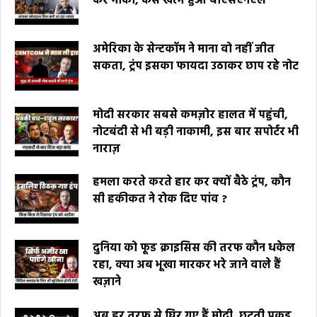
कर मौका, कैसे खत्म हुआ बीएसएनएल
अमेरिका के सेन्टकॉम ने माना वो नहीं जीत
सकता, ट्रंप इसका फायदा उठाकर छाप रहे नोट
मोदी सरकार सबसे कमज़ोर हालत में पहुंची,
नोटबंदी से भी बड़ी नाकामी, इस बार सपोर्टर भी
नाराज़
हमला करते करते हार कर क्यों बैठे ट्रंप, कौन
सी हकीकत ने रोक दिए पांव ?
दुनिया को फूड क्राइसिस की तरफ कौन धकेल
रहा, क्या अब भूखा मारकर भरे जाने वाले हैं
खज़ाने
अब हर तरफ से घिर गए हैं मोदी, छूटती पकड़