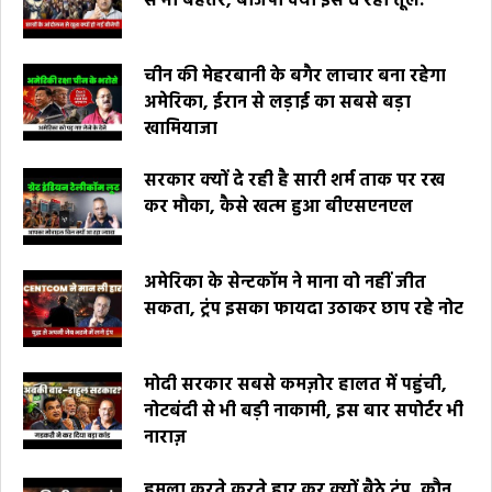
से भी बेहतर, बीजेपी क्यों इसे दे रही तूल.
चीन की मेहरबानी के बगैर लाचार बना रहेगा
अमेरिका, ईरान से लड़ाई का सबसे बड़ा
खामियाजा
सरकार क्यों दे रही है सारी शर्म ताक पर रख
कर मौका, कैसे खत्म हुआ बीएसएनएल
अमेरिका के सेन्टकॉम ने माना वो नहीं जीत
सकता, ट्रंप इसका फायदा उठाकर छाप रहे नोट
मोदी सरकार सबसे कमज़ोर हालत में पहुंची,
नोटबंदी से भी बड़ी नाकामी, इस बार सपोर्टर भी
नाराज़
हमला करते करते हार कर क्यों बैठे ट्रंप, कौन