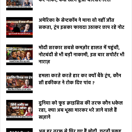
कर मौका, कैसे खत्म हुआ बीएसएनएल
अमेरिका के सेन्टकॉम ने माना वो नहीं जीत
सकता, ट्रंप इसका फायदा उठाकर छाप रहे नोट
मोदी सरकार सबसे कमज़ोर हालत में पहुंची,
नोटबंदी से भी बड़ी नाकामी, इस बार सपोर्टर भी
नाराज़
हमला करते करते हार कर क्यों बैठे ट्रंप, कौन
सी हकीकत ने रोक दिए पांव ?
दुनिया को फूड क्राइसिस की तरफ कौन धकेल
रहा, क्या अब भूखा मारकर भरे जाने वाले हैं
खज़ाने
अब हर तरफ से घिर गए हैं मोदी, छूटती पकड़