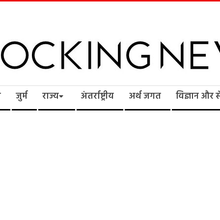
cking
ि
जुर्म
राज्य
अंतर्राष्ट्रीय
अर्थ जगत
विज्ञान और 
ws