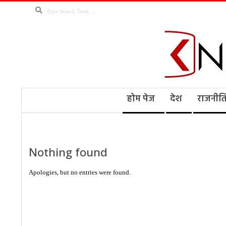
Skip
Search
to
content
Kno
Secondary
होम पेज
देश
राजनीत
Navigation
Menu
Ne
Nothing found
Apologies, but no entries were found.