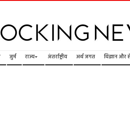
cking
ि
जुर्म
राज्य
अंतर्राष्ट्रीय
अर्थ जगत
विज्ञान और 
ws