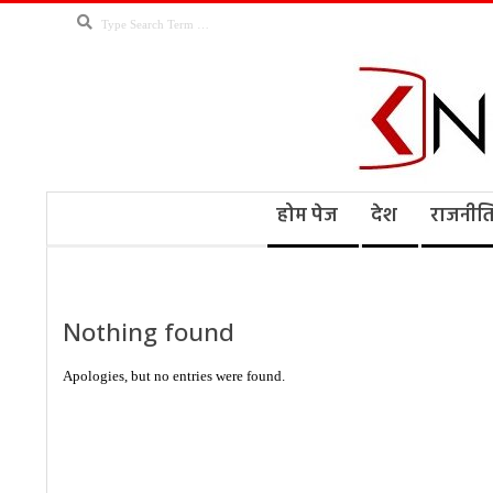
Skip
Search
to
content
Kno
Secondary
होम पेज
देश
राजनीत
Navigation
Menu
Ne
Nothing found
Apologies, but no entries were found.