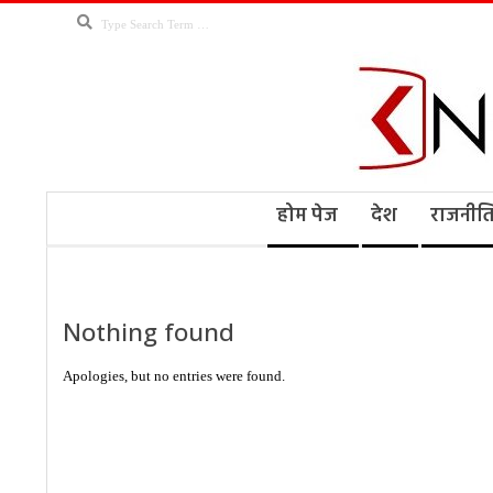
Skip
Search
to
content
Kno
Secondary
होम पेज
देश
राजनीत
Navigation
Menu
Ne
Nothing found
Apologies, but no entries were found.