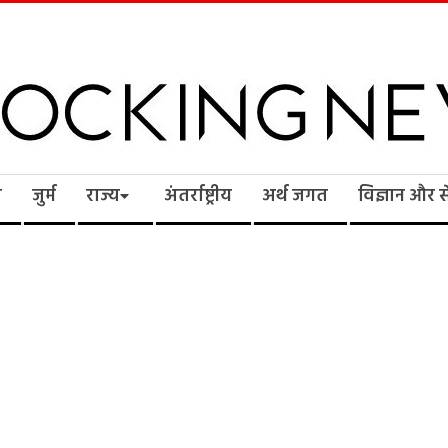
cking
ि
जुर्म
राज्य
अंतर्राष्ट्रीय
अर्थ जगत
विज्ञान और 
ws