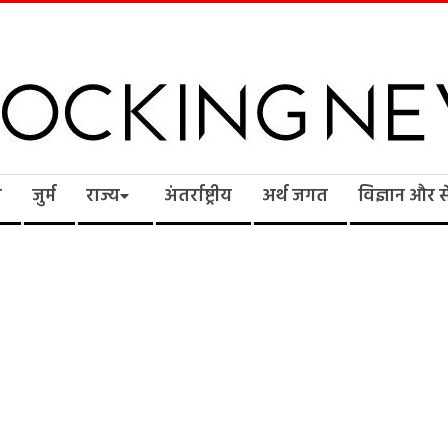
cking
ि
जुर्म
राज्य
अंतर्राष्ट्रीय
अर्थ जगत
विज्ञान और 
ws