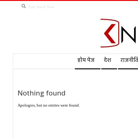
Skip
Search
to
content
Kno
Secondary
होम पेज
देश
राजनीत
Navigation
Menu
Ne
Nothing found
Apologies, but no entries were found.