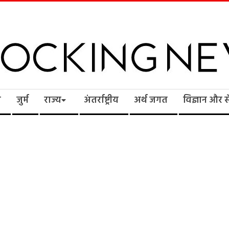
cking
ि
जुर्म
राज्य
अंतर्राष्ट्रीय
अर्थ जगत
विज्ञान और 
ws