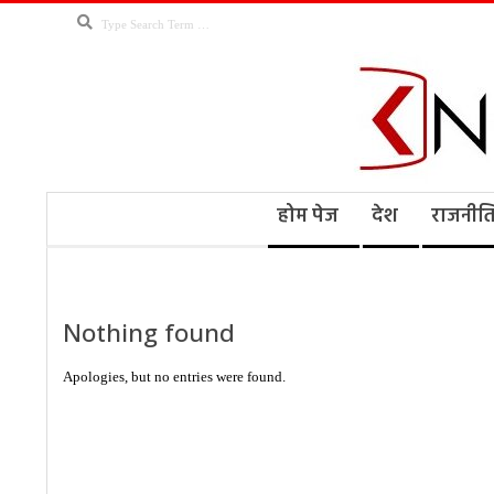
Skip
Search
to
content
Kno
Secondary
होम पेज
देश
राजनीत
Navigation
Menu
Ne
Nothing found
Apologies, but no entries were found.