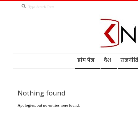
Skip
Search
to
content
Kno
Secondary
होम पेज
देश
राजनीत
Navigation
Menu
Ne
Nothing found
Apologies, but no entries were found.