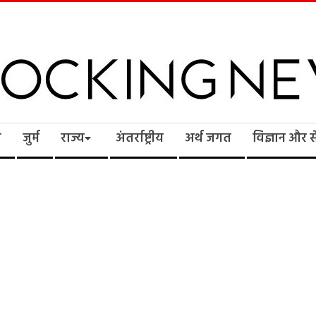
cking
ि
जुर्म
राज्य
अंतर्राष्ट्रीय
अर्थ जगत
विज्ञान और 
ws