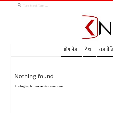
Skip
Search
to
content
Kno
Secondary
होम पेज
देश
राजनीत
Navigation
Menu
Ne
Nothing found
Apologies, but no entries were found.