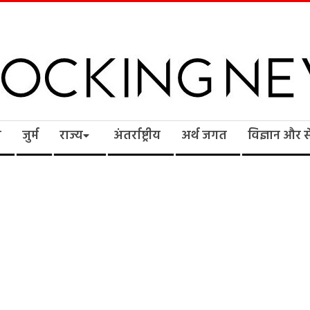
cking
ि
जुर्म
राज्य
अंतर्राष्ट्रीय
अर्थ जगत
विज्ञान और 
ws