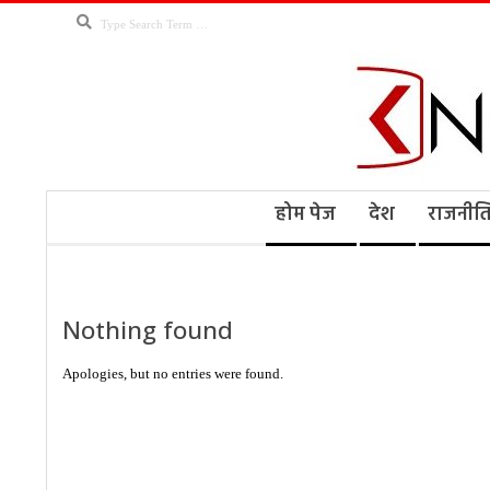
Skip
Search
to
content
Kno
Secondary
होम पेज
देश
राजनीत
Navigation
Menu
Ne
Nothing found
Apologies, but no entries were found.