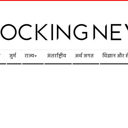
cking
ि
जुर्म
राज्य
अंतर्राष्ट्रीय
अर्थ जगत
विज्ञान और 
ws